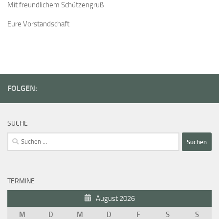
Mit freundlichem Schützengruß
Eure Vorstandschaft
FOLGEN:
SUCHE
Suchen
nach:
TERMINE
August 2026
M
D
M
D
F
S
S