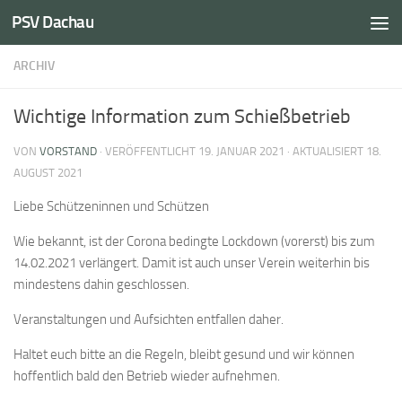
PSV Dachau
Unter dem Inhalt
ARCHIV
Wichtige Information zum Schießbetrieb
VON
VORSTAND
· VERÖFFENTLICHT
19. JANUAR 2021
· AKTUALISIERT
18.
AUGUST 2021
Liebe Schützeninnen und Schützen
Wie bekannt, ist der Corona bedingte Lockdown (vorerst) bis zum
14.02.2021 verlängert. Damit ist auch unser Verein weiterhin bis
mindestens dahin geschlossen.
Veranstaltungen und Aufsichten entfallen daher.
Haltet euch bitte an die Regeln, bleibt gesund und wir können
hoffentlich bald den Betrieb wieder aufnehmen.