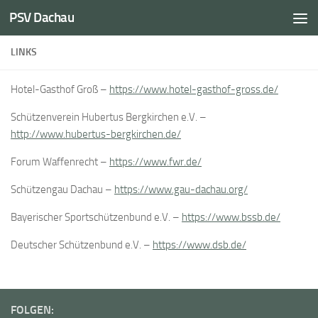
PSV Dachau
Unter dem Inhalt
LINKS
Hotel-Gasthof Groß –
https://www.hotel-gasthof-gross.de/
Schützenverein Hubertus Bergkirchen e.V. –
http://www.hubertus-bergkirchen.de/
Forum Waffenrecht –
https://www.fwr.de/
Schützengau Dachau –
https://www.gau-dachau.org/
Bayerischer Sportschützenbund e.V. –
https://www.bssb.de/
Deutscher Schützenbund e.V. –
https://www.dsb.de/
FOLGEN: