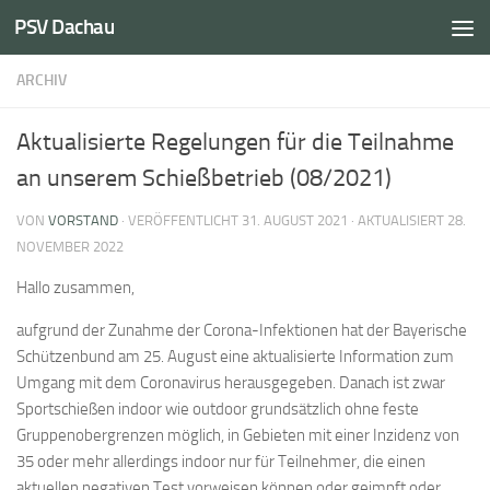
PSV Dachau
Unter dem Inhalt
ARCHIV
Aktualisierte Regelungen für die Teilnahme
an unserem Schießbetrieb (08/2021)
VON
VORSTAND
· VERÖFFENTLICHT
31. AUGUST 2021
· AKTUALISIERT
28.
NOVEMBER 2022
Hallo zusammen,
aufgrund der Zunahme der Corona-Infektionen hat der Bayerische
Schützenbund am 25. August eine aktualisierte Information zum
Umgang mit dem Coronavirus herausgegeben. Danach ist zwar
Sportschießen indoor wie outdoor grundsätzlich ohne feste
Gruppenobergrenzen möglich, in Gebieten mit einer Inzidenz von
35 oder mehr allerdings indoor nur für Teilnehmer, die einen
aktuellen negativen Test vorweisen können oder geimpft oder